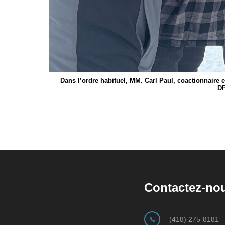
Dans l’ordre habituel, MM. Carl Paul, coactionnaire 
DP
Contactez-no
(418) 275-8181