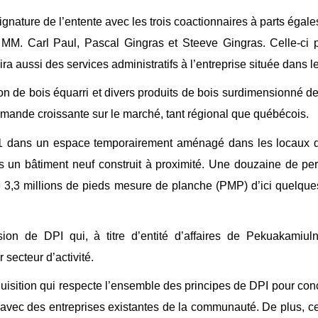
 signature de l’entente avec les trois coactionnaires à parts éga
, MM. Carl Paul, Pascal Gingras et Steeve Gingras. Celle-ci p
a aussi des services administratifs à l’entreprise située dans le
on de bois équarri et divers produits de bois surdimensionné de
emande croissante sur le marché, tant régional que québécois.
21 dans un espace temporairement aménagé dans les locaux du 
un bâtiment neuf construit à proximité. Une douzaine de pers
de 3,3 millions de pieds mesure de planche (PMP) d’ici quelqu
sion de DPI qui, à titre d’entité d’affaires de Pekuakamiul
 secteur d’activité.
sition qui respecte l’ensemble des principes de DPI pour conclur
avec des entreprises existantes de la communauté. De plus, ce p